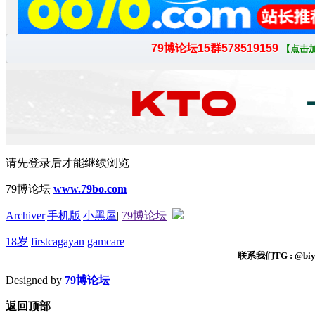
请先登录后才能继续浏览
79博论坛
www.79bo.com
Archiver
|
手机版
|
小黑屋
|
79博论坛
18岁
firstcagayan
gamcare
联系我们TG : @biyi
Designed by
79博论坛
返回顶部