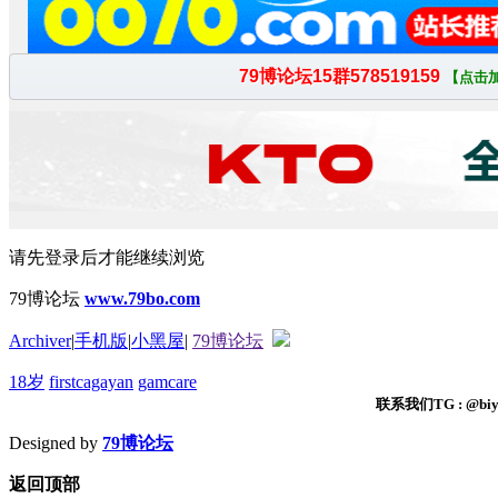
请先登录后才能继续浏览
79博论坛
www.79bo.com
Archiver
|
手机版
|
小黑屋
|
79博论坛
18岁
firstcagayan
gamcare
联系我们TG : @biyi
Designed by
79博论坛
返回顶部