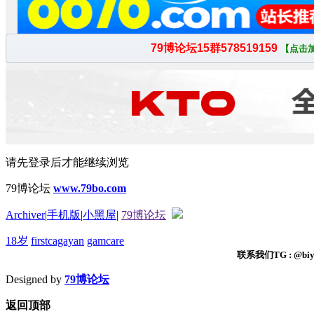
请先登录后才能继续浏览
79博论坛
www.79bo.com
Archiver
|
手机版
|
小黑屋
|
79博论坛
18岁
firstcagayan
gamcare
联系我们TG : @biyi
Designed by
79博论坛
返回顶部