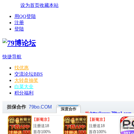
设为首页
收藏本站
用QQ登陆
注册
登陆
快捷导航
找优惠
交流论坛
BBS
大转盘抽奖
白菜大全
积分福利