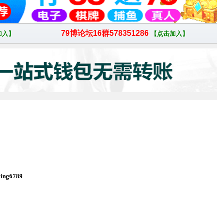
ng6789