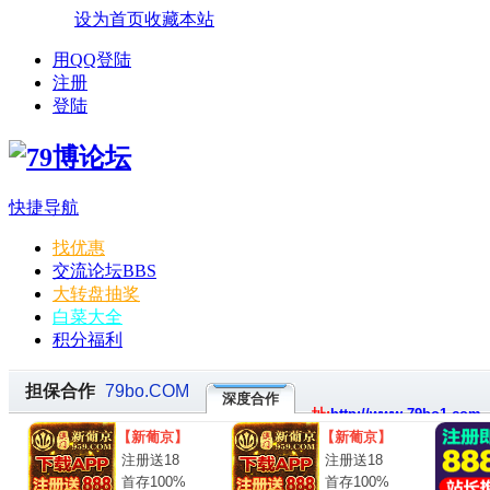
设为首页
收藏本站
用QQ登陆
注册
登陆
快捷导航
找优惠
交流论坛
BBS
大转盘抽奖
白菜大全
积分福利