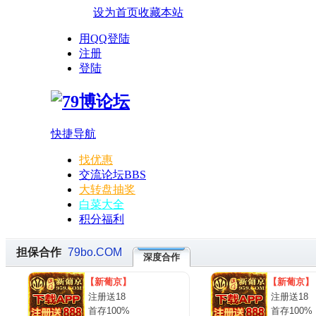
设为首页
收藏本站
用QQ登陆
注册
登陆
快捷导航
找优惠
交流论坛
BBS
大转盘抽奖
白菜大全
积分福利