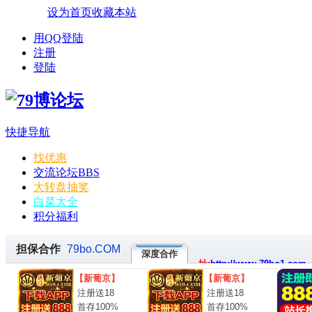
设为首页
收藏本站
用QQ登陆
注册
登陆
快捷导航
找优惠
交流论坛
BBS
大转盘抽奖
白菜大全
积分福利