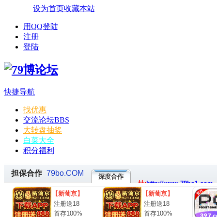
设为首页
收藏本站
用QQ登陆
注册
登陆
快捷导航
找优惠
交流论坛
BBS
大转盘抽奖
白菜大全
积分福利