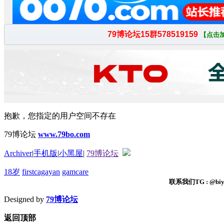
抱歉，您指定的用户空间不存在
79博论坛
www.79bo.com
Archiver
|
手机版
|
小黑屋
|
79博论坛
18岁
firstcagayan
gamcare
联系我们TG : @biyi
Designed by
79博论坛
返回顶部