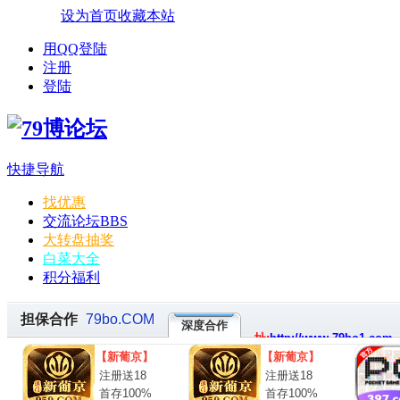
设为首页
收藏本站
用QQ登陆
注册
登陆
快捷导航
找优惠
交流论坛
BBS
大转盘抽奖
白菜大全
积分福利