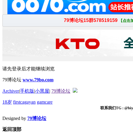
请先登录后才能继续浏览
79博论坛
www.79bo.com
Archiver
|
手机版
|
小黑屋
|
79博论坛
18岁
firstcagayan
gamcare
联系我们TG : @biyi
Designed by
79博论坛
返回顶部