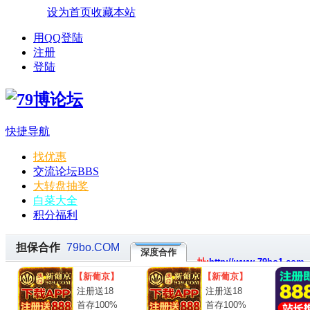
设为首页
收藏本站
用QQ登陆
注册
登陆
快捷导航
找优惠
交流论坛
BBS
大转盘抽奖
白菜大全
积分福利