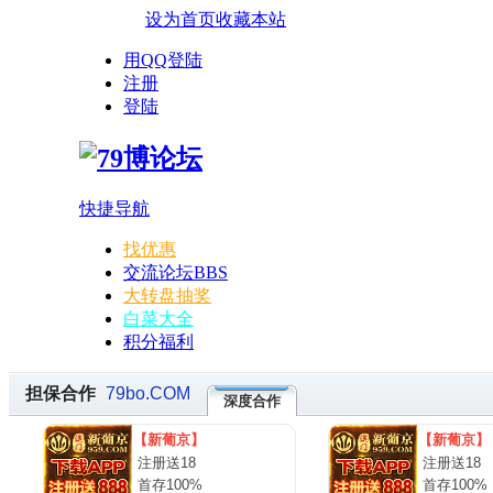
设为首页
收藏本站
用QQ登陆
注册
登陆
快捷导航
找优惠
交流论坛
BBS
大转盘抽奖
白菜大全
积分福利