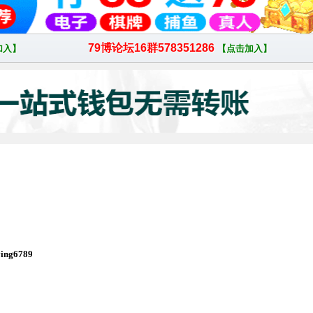
ng6789