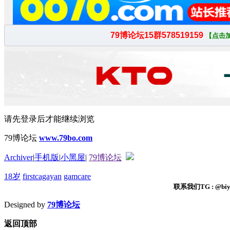
请先登录后才能继续浏览
79博论坛
www.79bo.com
Archiver
|
手机版
|
小黑屋
|
79博论坛
18岁
firstcagayan
gamcare
联系我们TG : @biyi
Designed by
79博论坛
返回顶部