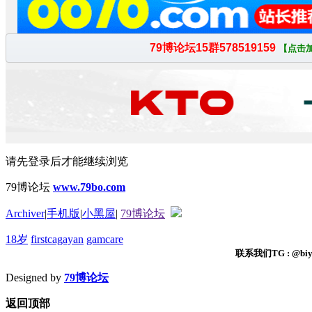
请先登录后才能继续浏览
79博论坛
www.79bo.com
Archiver
|
手机版
|
小黑屋
|
79博论坛
18岁
firstcagayan
gamcare
联系我们TG : @biyi
Designed by
79博论坛
返回顶部