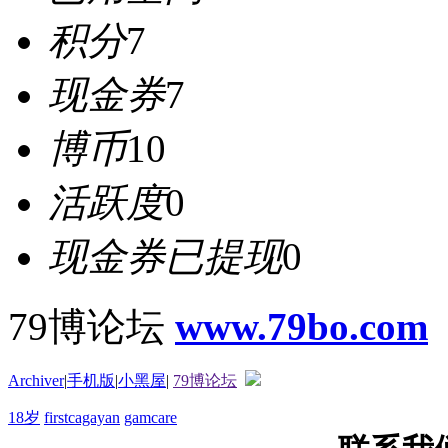
积分
7
现金券
7
博币
10
活跃度
0
现金券已提现
0
79博论坛
www.79bo.com
Archiver
|
手机版
|
小黑屋
|
79博论坛
18岁
firstcagayan
gamcare