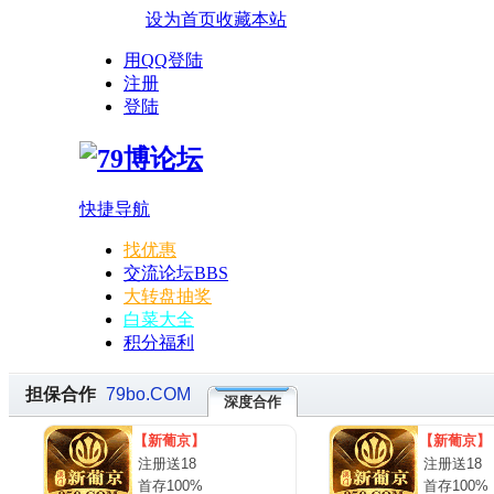
设为首页
收藏本站
用QQ登陆
注册
登陆
快捷导航
找优惠
交流论坛
BBS
大转盘抽奖
白菜大全
积分福利