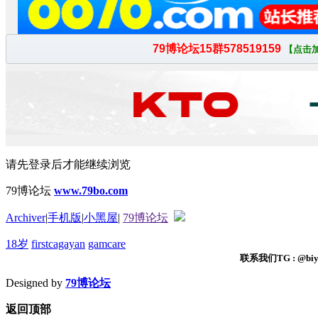
请先登录后才能继续浏览
79博论坛
www.79bo.com
Archiver
|
手机版
|
小黑屋
|
79博论坛
18岁
firstcagayan
gamcare
联系我们TG : @biyi
Designed by
79博论坛
返回顶部