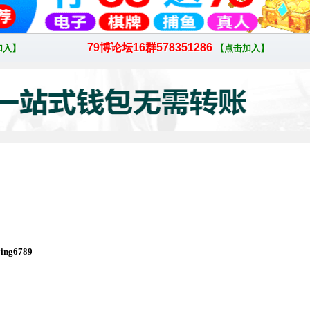
ng6789