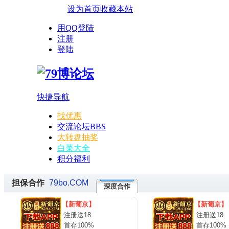
设为首页
收藏本站
用QQ登陆
注册
登陆
快捷导航
找优惠
交流论坛
BBS
大转盘抽奖
白菜大全
积分福利