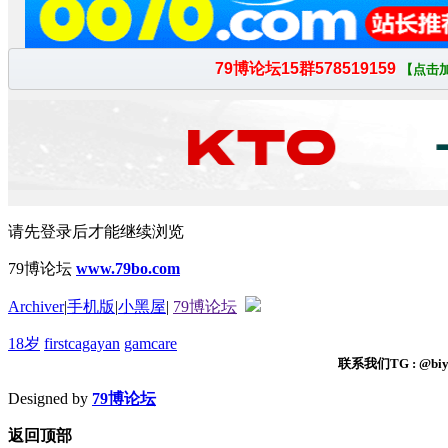
请先登录后才能继续浏览
79博论坛
www.79bo.com
Archiver
|
手机版
|
小黑屋
|
79博论坛
18岁
firstcagayan
gamcare
联系我们TG : @biyi
Designed by
79博论坛
返回顶部