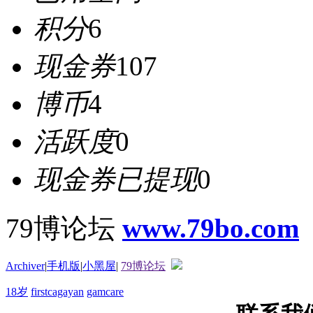
积分
6
现金券
107
博币
4
活跃度
0
现金券已提现
0
79博论坛
www.79bo.com
Archiver
|
手机版
|
小黑屋
|
79博论坛
18岁
firstcagayan
gamcare