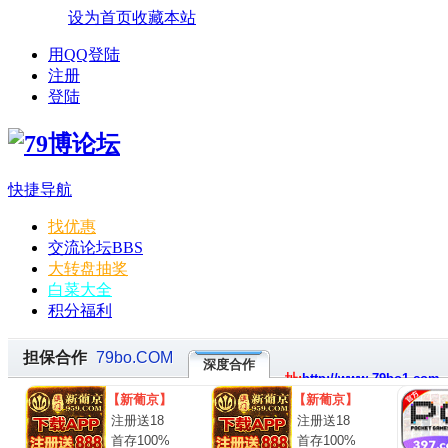
设为首页
收藏本站
用QQ登陆
注册
登陆
快捷导航
找优惠
交流论坛
BBS
大转盘抽奖
白菜大全
积分福利