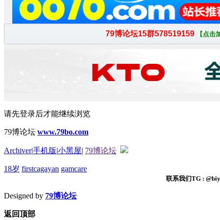
请先登录后才能继续浏览
79博论坛
www.79bo.com
Archiver
|
手机版
|
小黑屋
|
79博论坛
18岁
firstcagayan
gamcare
联系我们TG : @biyi
Designed by
79博论坛
返回顶部