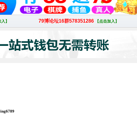
ng6789