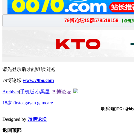
请先登录后才能继续浏览
79博论坛
www.79bo.com
Archiver
|
手机版
|
小黑屋
|
79博论坛
18岁
firstcagayan
gamcare
联系我们TG : @biyi
Designed by
79博论坛
返回顶部