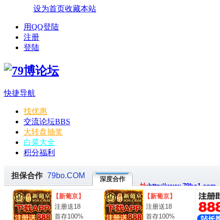
设为首页
收藏本站
用QQ登陆
注册
登陆
快捷导航
找优惠
交流论坛
BBS
大转盘抽奖
白菜大全
积分福利