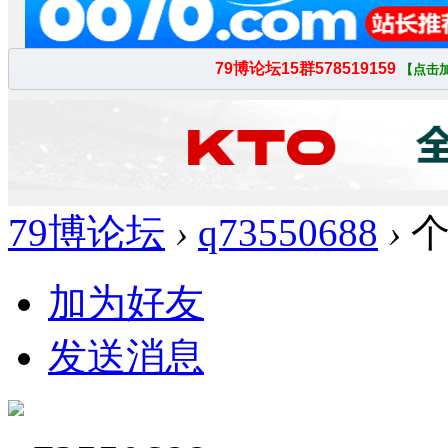
79博论坛
›
q73550688
›
个
加为好友
发送消息