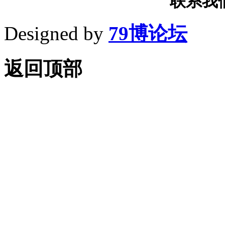
联系我们T
Designed by
79博论坛
返回顶部