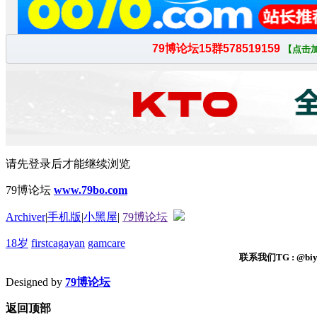
请先登录后才能继续浏览
79博论坛
www.79bo.com
Archiver
|
手机版
|
小黑屋
|
79博论坛
18岁
firstcagayan
gamcare
联系我们TG : @biyi
Designed by
79博论坛
返回顶部