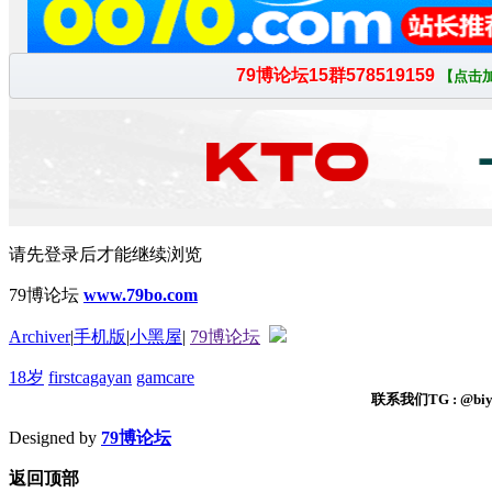
请先登录后才能继续浏览
79博论坛
www.79bo.com
Archiver
|
手机版
|
小黑屋
|
79博论坛
18岁
firstcagayan
gamcare
联系我们TG : @biyi
Designed by
79博论坛
返回顶部