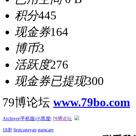
积分
445
现金券
164
博币
3
活跃度
276
现金券已提现
300
79博论坛
www.79bo.com
Archiver
|
手机版
|
小黑屋
|
79博论坛
18岁
firstcagayan
gamcare