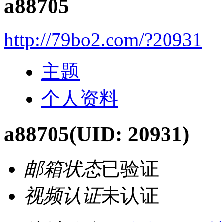
a88705
http://79bo2.com/?20931
主题
个人资料
a88705
(UID: 20931)
邮箱状态
已验证
视频认证
未认证