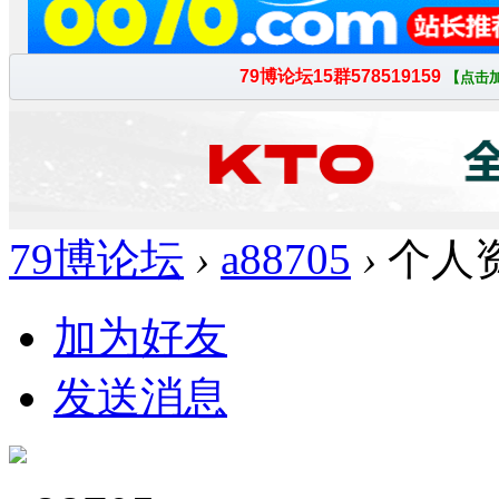
79博论坛
›
a88705
›
个人
加为好友
发送消息