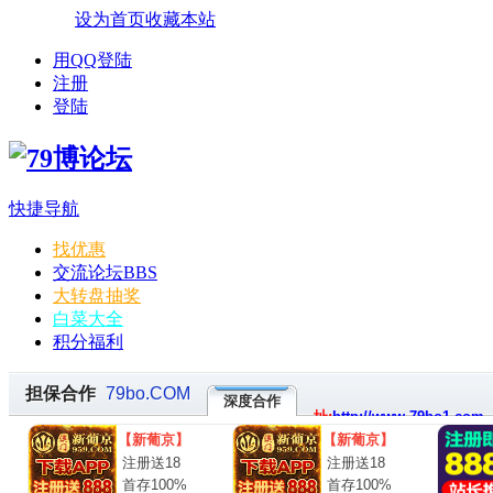
设为首页
收藏本站
用QQ登陆
注册
登陆
快捷导航
找优惠
交流论坛
BBS
大转盘抽奖
白菜大全
积分福利