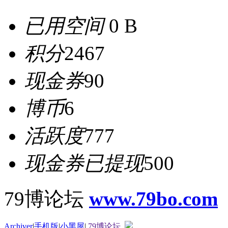
已用空间
0 B
积分
2467
现金券
90
博币
6
活跃度
777
现金券已提现
500
79博论坛
www.79bo.com
Archiver
|
手机版
|
小黑屋
|
79博论坛