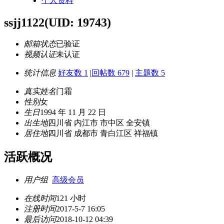
个人资料
ssjj1122
(UID: 19743)
邮箱状态
已验证
视频认证
未认证
统计信息
好友数 1
|
回帖数 679
|
主题数 5
真实姓名
门霜
性别
女
生日
1994 年 11 月 22 日
出生地
四川省 内江市 市中区 全安镇
居住地
四川省 成都市 青白江区 祥福镇
活跃概况
用户组
高级会员
在线时间
121 小时
注册时间
2017-5-7 16:05
最后访问
2018-10-12 04:39