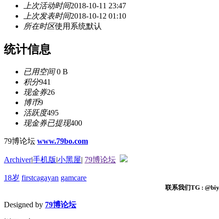
上次活动时间
2018-10-11 23:47
上次发表时间
2018-10-12 01:10
所在时区
使用系统默认
统计信息
已用空间
0 B
积分
941
现金券
26
博币
9
活跃度
495
现金券已提现
400
79博论坛
www.79bo.com
Archiver
|
手机版
|
小黑屋
|
79博论坛
18岁
firstcagayan
gamcare
联系我们TG : @biyi
Designed by
79博论坛