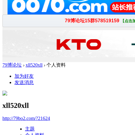
79博论坛
›
xll520xll
›
个人资料
加为好友
发送消息
xll520xll
http://79bo2.com/?21624
主题