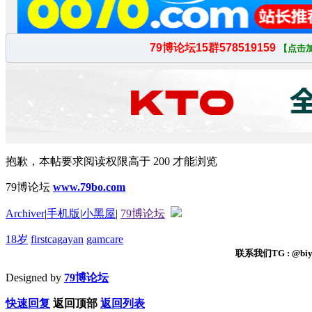
抱歉，本帖要求阅读权限高于 200 才能浏览
79博论坛
www.79bo.com
Archiver
|
手机版
|
小黑屋
|
79博论坛
18岁
firstcagayan
gamcare
联系我们TG : @biyi
Designed by
79博论坛
快速回复
返回顶部
返回列表