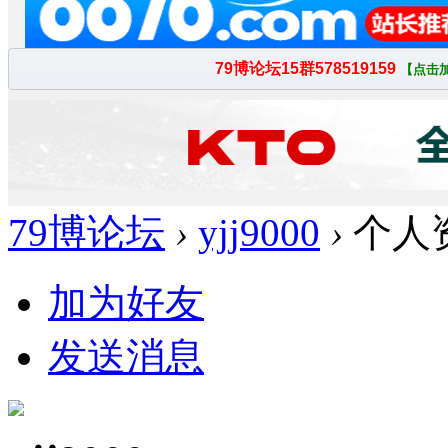
79博论坛
›
yjj9000
›
个人
加为好友
发送消息