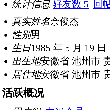
统计信息
好友数 5
|
回帖
真实姓名
余俊杰
性别
男
生日
1985 年 5 月 19 日
出生地
安徽省 池州市 
居住地
安徽省 池州市 
活跃概况