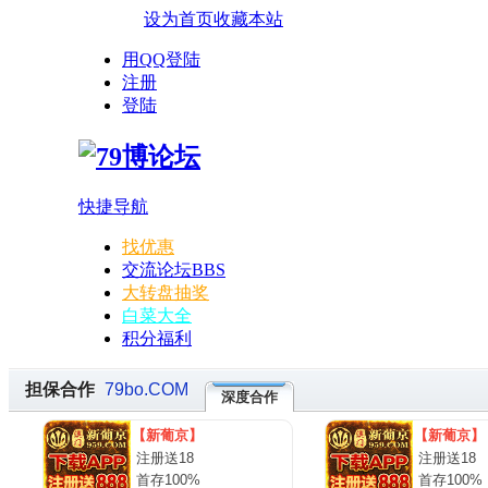
设为首页
收藏本站
用QQ登陆
注册
登陆
快捷导航
找优惠
交流论坛
BBS
大转盘抽奖
白菜大全
积分福利