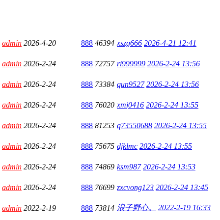
admin
2026-4-20
888
46394
xszg666
2026-4-21 12:41
admin
2026-2-24
888
72757
ri999999
2026-2-24 13:56
admin
2026-2-24
888
73384
qun9527
2026-2-24 13:56
admin
2026-2-24
888
76020
xmj0416
2026-2-24 13:55
admin
2026-2-24
888
81253
q73550688
2026-2-24 13:55
admin
2026-2-24
888
75675
djklmc
2026-2-24 13:55
admin
2026-2-24
888
74869
ksm987
2026-2-24 13:53
admin
2026-2-24
888
76699
zxcvong123
2026-2-24 13:45
浪子野心。
2022-2-19 16:33
admin
2022-2-19
888
73814