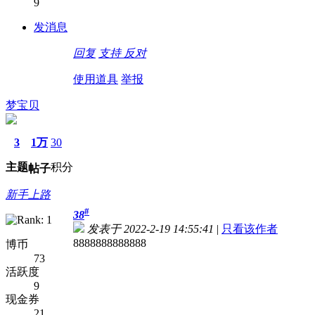
9
发消息
回复
支持
反对
使用道具
举报
梦宝贝
3
1万
30
主题
积分
帖子
新手上路
#
38
发表于 2022-2-19 14:55:41
|
只看该作者
8888888888888
博币
73
活跃度
9
现金券
21