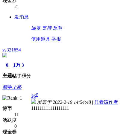
现金券
21
发消息
回复
支持
反对
使用道具
举报
sy321654
0
1万
3
主题
积分
帖子
新手上路
#
36
发表于 2022-2-19 14:54:48
|
只看该作者
111111111111111111
博币
11
活跃度
0
现金券