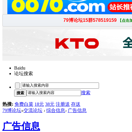
Baidu
论坛搜索
搜索
搜索
热搜:
免费白菜
18元
38元
注册送
存送
79博论坛
»
交流论坛
›
综合信息
›
广告信息
广告信息