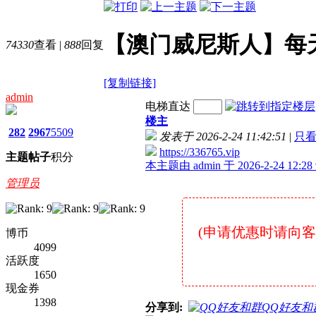
【澳门威尼斯人】每
74330
查看
|
888
回复
[复制链接]
admin
电梯直达
楼主
282
2967
5509
发表于 2026-2-24 11:42:51
|
只
https://336765.vip
主题
帖子
积分
本主题由 admin 于 2026-2-24 12:
管理员
(申请优惠时请向客服说
博币
4099
活跃度
1650
现金券
1398
分享到:
QQ好友和