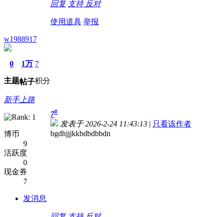
回复
支持
反对
使用道具
举报
w1988917
0
1万
7
主题
积分
帖子
新手上路
#
7
发表于 2026-2-24 11:43:13
|
只看该作者
bgdhjjjkkbdbdbbdn
博币
9
活跃度
0
现金券
7
发消息
回复
支持
反对