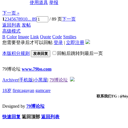
使用道具
举报
下一页 »
1
2
3
4
5
6
7
8
9
10
... 89
/ 89 页
下一页
返回列表
发帖
高级模式
B
Color
Image
Link
Quote
Code
Smilies
您需要登录后才可以回帖
登录
|
立即注册
本版积分规则
回帖后跳转到最后一页
发表回复
79博论坛
www.79bo.com
Archiver
|
手机版
|
小黑屋
|
79博论坛
18岁
firstcagayan
gamcare
联系我们TG : @biyi
Designed by
79博论坛
快速回复
返回顶部
返回列表