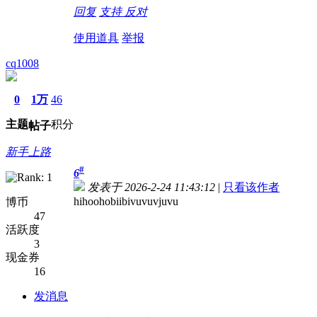
回复
支持
反对
使用道具
举报
cq1008
0
1万
46
主题
积分
帖子
新手上路
#
6
发表于 2026-2-24 11:43:12
|
只看该作者
hihoohobiibivuvuvjuvu
博币
47
活跃度
3
现金券
16
发消息