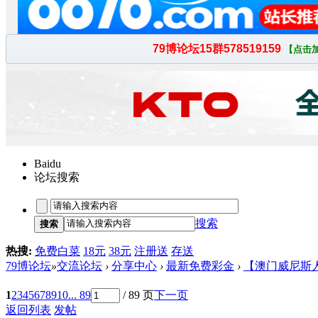
Baidu
论坛搜索
搜索
搜索
热搜:
免费白菜
18元
38元
注册送
存送
79博论坛
»
交流论坛
›
分享中心
›
最新免费彩金
›
【澳门威尼斯
1
2
3
4
5
6
7
8
9
10
... 89
/ 89 页
下一页
返回列表
发帖