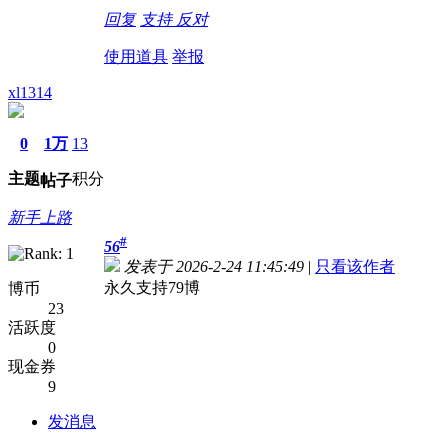
回复
支持
反对
使用道具
举报
xl1314
0
1万
13
主题
积分
帖子
新手上路
#
56
发表于 2026-2-24 11:45:49
|
只看该作者
永久支持79博
博币
23
活跃度
0
现金券
9
发消息