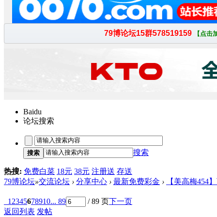
Baidu
论坛搜索
搜索
搜索
热搜:
免费白菜
18元
38元
注册送
存送
79博论坛
»
交流论坛
›
分享中心
›
最新免费彩金
›
【美高梅454】
1
2
3
4
5
6
7
8
9
10
... 89
/ 89 页
下一页
返回列表
发帖