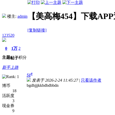
【美高梅454】下载APP
楼主:
admin
[复制链接]
123520
0
1万
2
主题
积分
帖子
新手上路
#
51
发表于 2026-2-24 11:45:27
|
只看该作者
bgdhjjjkkbdbdbbdn
博币
18
活跃度
3
现金券
9