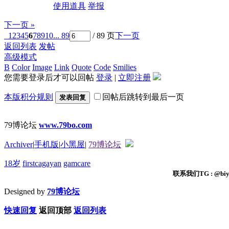
使用道具
举报
下一页 »
1
2
3
4
5
6
7
8
9
10
... 89
/ 89 页
下一页
返回列表
发帖
高级模式
B
Color
Image
Link
Quote
Code
Smilies
您需要登录后才可以回帖
登录
|
立即注册
本版积分规则
回帖后跳转到最后一页
发表回复
79博论坛
www.79bo.com
Archiver
|
手机版
|
小黑屋
|
79博论坛
18岁
firstcagayan
gamcare
联系我们TG : @biyi
Designed by
79博论坛
快速回复
返回顶部
返回列表