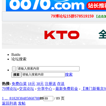
Baidu
论坛搜索
搜索
搜索
热搜:
免费白菜
18元
38元
注册送
存送
79博论坛
»
交流论坛
›
分享中心
›
最新免费彩金
›
【澳门新葡京93
1 ...
81
82
83
84
85
86
87
88
89
/ 89 页
返回列表
发帖