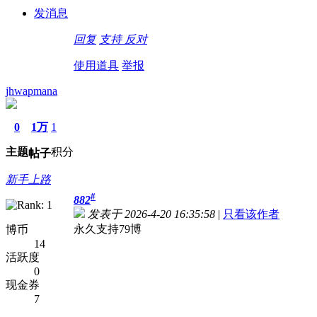
发消息
回复
支持
反对
使用道具
举报
jhwapmana
0
1万
1
主题
积分
帖子
新手上路
#
882
发表于 2026-4-20 16:35:58
|
只看该作者
永久支持79博
博币
14
活跃度
0
现金券
7