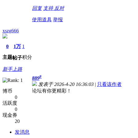
回复
支持
反对
使用道具
举报
xszg666
0
1万
1
主题
积分
帖子
新手上路
#
889
发表于 2026-4-20 16:36:03
|
只看该作者
论坛有你更精彩！
博币
0
活跃度
0
现金券
20
发消息