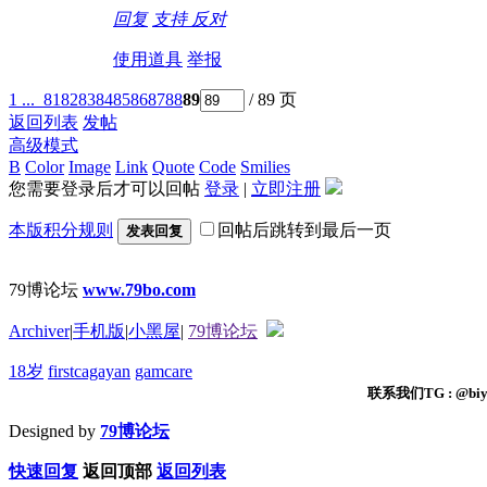
回复
支持
反对
使用道具
举报
1 ...
81
82
83
84
85
86
87
88
89
/ 89 页
返回列表
发帖
高级模式
B
Color
Image
Link
Quote
Code
Smilies
您需要登录后才可以回帖
登录
|
立即注册
本版积分规则
回帖后跳转到最后一页
发表回复
79博论坛
www.79bo.com
Archiver
|
手机版
|
小黑屋
|
79博论坛
18岁
firstcagayan
gamcare
联系我们TG : @biyi
Designed by
79博论坛
快速回复
返回顶部
返回列表