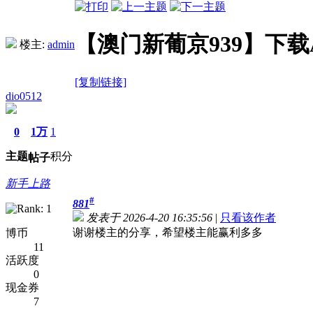
【澳门新葡京939】下载AP
楼主:
admin
[复制链接]
dio0512
0
1万
1
主题
积分
帖子
新手上路
#
881
发表于 2026-4-20 16:35:56
|
只看该作者
谢谢楼主的分享，希望楼主能赢利多多
博币
11
活跃度
0
现金券
7