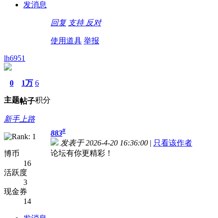
发消息
回复
支持
反对
使用道具
举报
lh6951
0
1万
6
主题
积分
帖子
新手上路
#
883
发表于 2026-4-20 16:36:00
|
只看该作者
论坛有你更精彩！
博币
16
活跃度
3
现金券
14