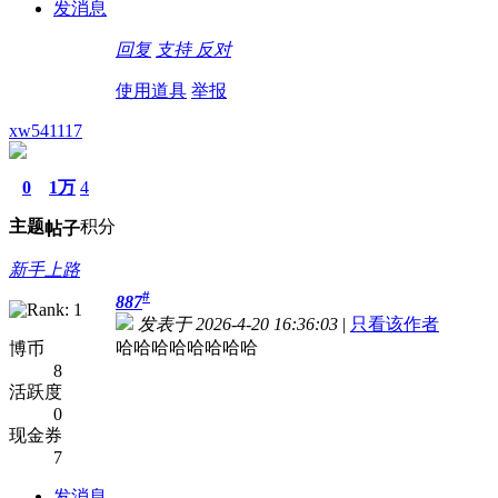
发消息
回复
支持
反对
使用道具
举报
xw541117
0
1万
4
主题
积分
帖子
新手上路
#
887
发表于 2026-4-20 16:36:03
|
只看该作者
哈哈哈哈哈哈哈哈
博币
8
活跃度
0
现金券
7
发消息