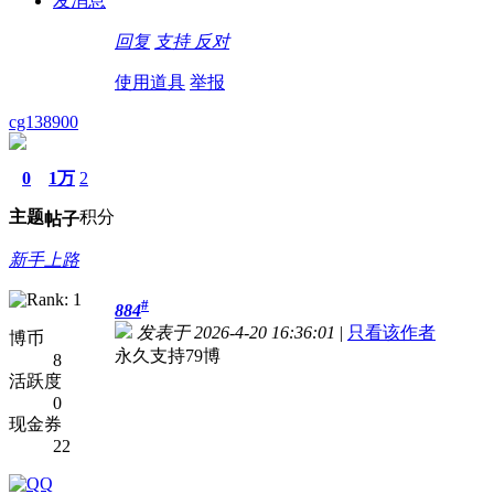
发消息
回复
支持
反对
使用道具
举报
cg138900
0
1万
2
主题
积分
帖子
新手上路
#
884
发表于 2026-4-20 16:36:01
|
只看该作者
博币
永久支持79博
8
活跃度
0
现金券
22