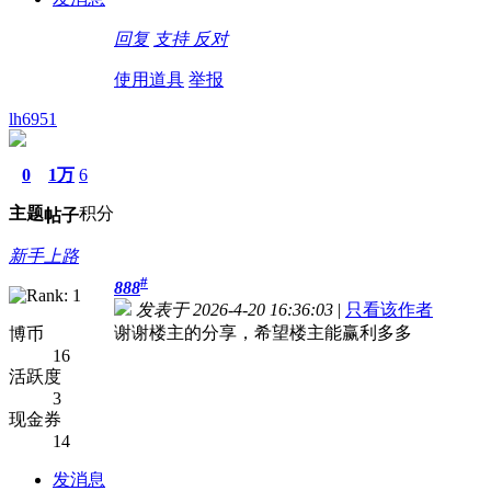
回复
支持
反对
使用道具
举报
lh6951
0
1万
6
主题
积分
帖子
新手上路
#
888
发表于 2026-4-20 16:36:03
|
只看该作者
谢谢楼主的分享，希望楼主能赢利多多
博币
16
活跃度
3
现金券
14
发消息