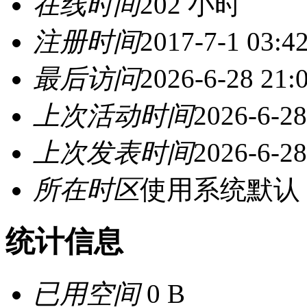
在线时间
202 小时
注册时间
2017-7-1 03:4
最后访问
2026-6-28 21:
上次活动时间
2026-6-28
上次发表时间
2026-6-28
所在时区
使用系统默认
统计信息
已用空间
0 B