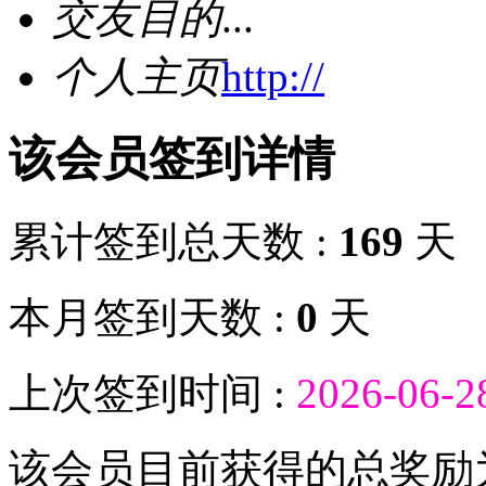
交友目的
...
个人主页
http://
该会员签到详情
累计签到总天数 :
169
天
本月签到天数 :
0
天
上次签到时间 :
2026-06-2
该会员目前获得的总奖励