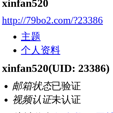
xinfan520
http://79bo2.com/?23386
主题
个人资料
xinfan520
(UID: 23386)
邮箱状态
已验证
视频认证
未认证