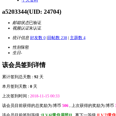
个人资料
a5203344
(UID: 24704)
邮箱状态
已验证
视频认证
未认证
统计信息
好友数 0
|
回帖数 238
|
主题数 4
性别
保密
生日
-
该会员签到详情
累计签到总天数 :
92
天
本月签到天数 :
0
天
上次签到时间 :
2018-11-15 00:33
该会员目前获得的总奖励为:博币
506
, 上次获得的奖励为:博币
该会员目前签到等级 :
[LV.6]常住居民II
, 离下一等级
[LV.7]常