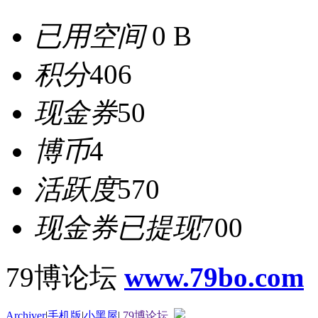
已用空间
0 B
积分
406
现金券
50
博币
4
活跃度
570
现金券已提现
700
79博论坛
www.79bo.com
Archiver
|
手机版
|
小黑屋
|
79博论坛