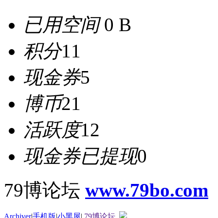
已用空间
0 B
积分
11
现金券
5
博币
21
活跃度
12
现金券已提现
0
79博论坛
www.79bo.com
Archiver
|
手机版
|
小黑屋
|
79博论坛