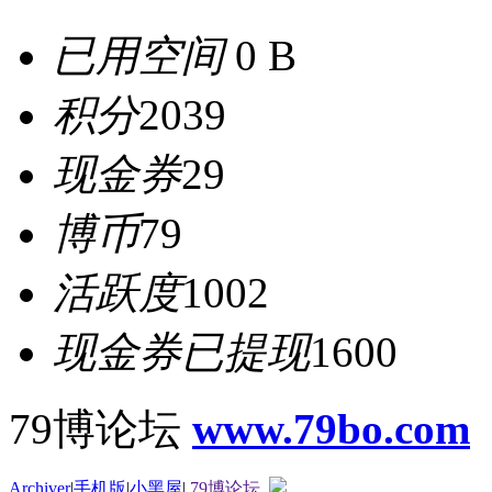
已用空间
0 B
积分
2039
现金券
29
博币
79
活跃度
1002
现金券已提现
1600
79博论坛
www.79bo.com
Archiver
|
手机版
|
小黑屋
|
79博论坛