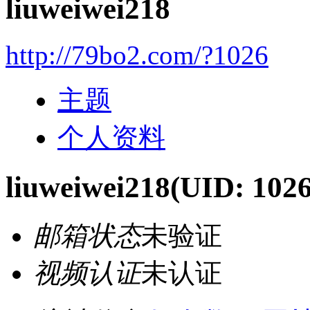
liuweiwei218
http://79bo2.com/?1026
主题
个人资料
liuweiwei218
(UID: 1026
邮箱状态
未验证
视频认证
未认证