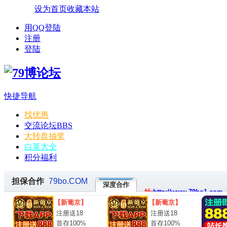
设为首页
收藏本站
用QQ登陆
注册
登陆
快捷导航
找优惠
交流论坛
BBS
大转盘抽奖
白菜大全
积分福利