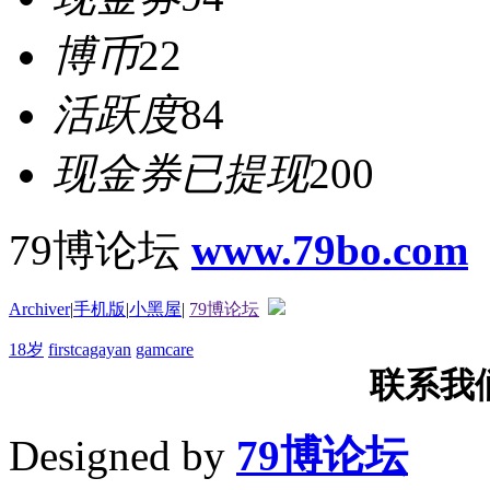
博币
22
活跃度
84
现金券已提现
200
79博论坛
www.79bo.com
Archiver
|
手机版
|
小黑屋
|
79博论坛
18岁
firstcagayan
gamcare
联系我们T
Designed by
79博论坛