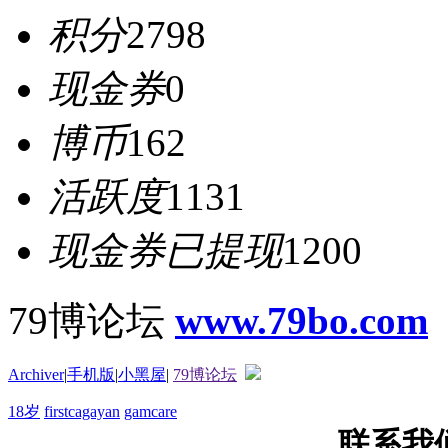
积分
2798
现金券
0
博币
162
活跃度
1131
现金券已提现
1200
79博论坛
www.79bo.com
Archiver
|
手机版
|
小黑屋
|
79博论坛
18岁
firstcagayan
gamcare
联系我们T